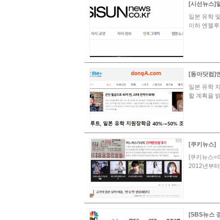
[시선뉴스]일
일본 유학 
이하 엔젤루
[동아닷컴]엔
일본 유학 지
할 계획을 
[쿠키뉴스]
[쿠키뉴스=
2012년부터
[SBS뉴스