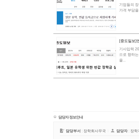
기업들의 장
가격 부담을
[중도일보]엔
기사입력 20
으로 향하는
을...
담당자 정보안내
담당부서
: 장학회사무국
l
담당자
: 장