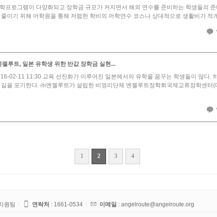
학프로그램이 다양화되고 장학금 규모가 커지면서 해외 연수를 준비하는 학생들의 준비
 줄이기 위해 어학원을 통해 저렴한 학비의 어학연수 코스나 상대적으로 생활비가 적게 드
젤루트, 일본 유학생 위한 반값 장학금 실현...
16-02-11 11:30 교육 선진화가 이루어진 일본에서의 유학을 꿈꾸는 학생들이 많다
 길을 포기한다. ㈜엔젤루트가 설립한 비영리단체 엔젤루트장학회국제교류장학센터(대
1
2
3
4
학지원팀
l
연락처
:
1661-0534
l
이메일
: angelroute@angelroute.org