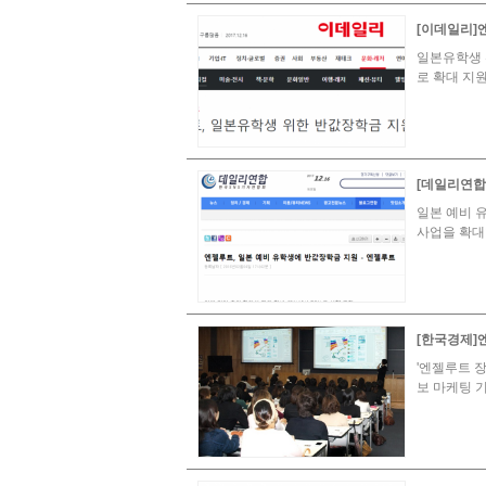
[이데일리]엔
일본유학생 
로 확대 지
[데일리연합
일본 예비 
사업을 확대
[한국경제]
'엔젤루트 
보 마케팅 