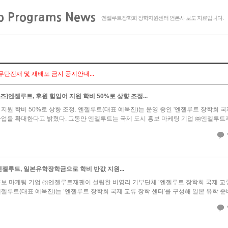
엔젤루트장학회 장학지원센터 언론사 보도 자료입니다.
단전재 및 재배포 금지 공지안내...
]엔젤루트, 후원 힘입어 지원 학비 50%로 상향 조정...
 지원 학비 50%로 상향 조정. 엔젤루트(대표 예욱진)는 운영 중인 '엔젤루트 장학회 
사업을 확대한다고 밝혔다. 그동안 엔젤루트는 국제 도시 홍보 마케팅 기업 ㈜엔젤루트재팬
엔젤루트, 일본유학장학금으로 학비 반값 지원...
홍보 마케팅 기업 ㈜엔젤루트재팬이 설립한 비영리 기부단체 ‘엔젤루트 장학회 국제 교류
젤루트(대표 예욱진)는 ’엔젤루트 장학회 국제 교류 장학 센터'를 구성해 일본 유학 준비