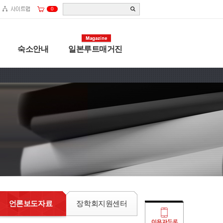
0
숙소안내
일본루트매거진
언론보도자료
장학회지원센터