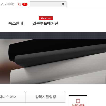
0
숙소안내
일본루트매거진
지니스 매너
장학지원일정