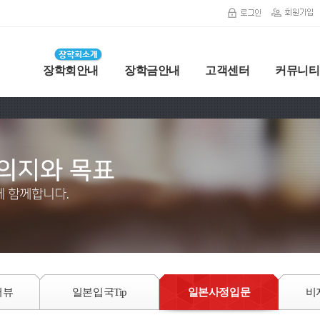
장학회안내
장학금안내
고객센터
커뮤니티
터뷰
일본입국Tip
일본사정입문
비