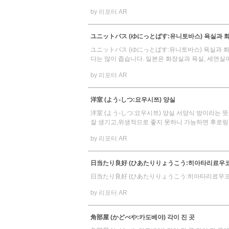
by 리포터 AR
ユニットバス (ゆにっとばす:유니토바스) 욕실과 화장
ユニットバス (ゆにっとばす:유니토바스) 욕실과 화장
다는 많이 좁습니다. 일본은 화장실과 욕실, 세면실이 
by 리포터 AR
洋室 (よう-しつ:요우시쯔) 양실
洋室 (よう-しつ:요우시쯔) 양실 서양식 방이라는
잘 생기고,위생적으로 좋지 못하니 가능하면 후로링그
by 리포터 AR
日当たり良好 (ひあたりりょうこう:히아타리료우코우)
日当たり良好 (ひあたりりょうこう:히아타리료우코우)
by 리포터 AR
角部屋 (かどべや:카도베야) 각이 진 곳