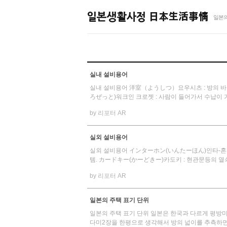
일본의
실내 설비용어
실내 설비용어 洋室（ようしつ）요우시츠 : 방의 바
ろぜっと)워크인 크로젯 : 사람이 들어가서 수납이 가
by 리포터 AR
실외 설비용어
실외 설비용어 インターホン(いんたーほん)인타-혼 
템. カードキー(かーどきー)카도키 : 현관문등의 열쇠가
by 리포터 AR
일본의 주택 표기 단위
일본의 주택 표기 단위 일본은 한국과 다르게 평방미터
다미2장을 한평으로 생각해서 방의 넓이를 추측하면 된