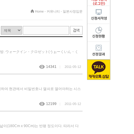
Home
-
커뮤니티
-
일본사정입문
다타미방. ウォークイン・クロゼット(うぉーくいん・く
14341
|
2011-05-12
동일하여 현관에서 비밀번호나 열쇠로 열어야하는 시스
12199
|
2011-05-12
180Cm x 90Cm)는 반평 정도이다. 따라서 다