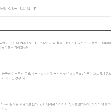
 생활사정 얼마나 알고 계십니까?
닥재가 카펫,나무(후로링그),고무장판인 방. 和室（わしつ）와시츠 : 골풀로 짠 
능하도록 되어있는방. ...
: 한국의 인터폰과 동일. オートロック(おーとろっく)오토록크 : 한국의 오토록과 
 카드인 경우. 宅...
(m2)단위를 사용하고 있다. 방의 넓이를 다다미의 장수로 표기하며, 다다미 한 장의넓이(
다....