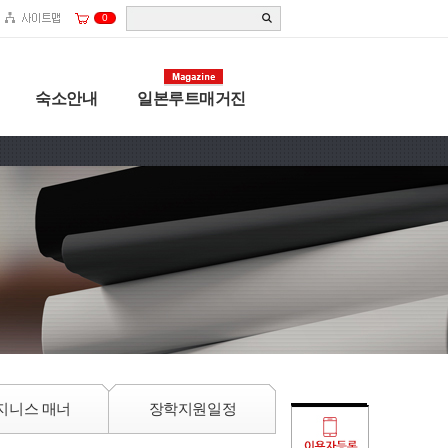
0
숙소안내
일본루트매거진
지니스 매너
장학지원일정