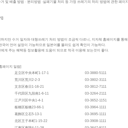
거 및 배출 ​​방법 · 분리방법 ·실폐기물 처리 등 가정 쓰레기의 처리 방법에 관한 페이지
기]
하지만 수거 일자와 대형쓰레기 처리 방법이 조금씩 다르니, 지자체 홈페이지를 통해 
한국어 언어 설정이 가능하므로 일본어를 몰라도 쉽게 확인이 가능하다.
에게 주는 혜택등 정보활용에 도움이 되므로 적극 이용해 보는것이 좋다.
홈페이지 일람]
足立区中央本町1-17-1
03-3880-5111
荒川区荒川2-2-3
03-3802-3111
文京区春日1-16-21
03-3812-7111
千代田区九段南1-6-11
03-3264-2111
江戸川区中央1-4-1
03-3652-1151
板橋区板橋23-66-1
03-3964-1111
葛飾区立石5-13-1
03-3695-1111
北区王子本町1-15-22
03-3908-1111
江東区東陽4-11-28
03-3647-9111