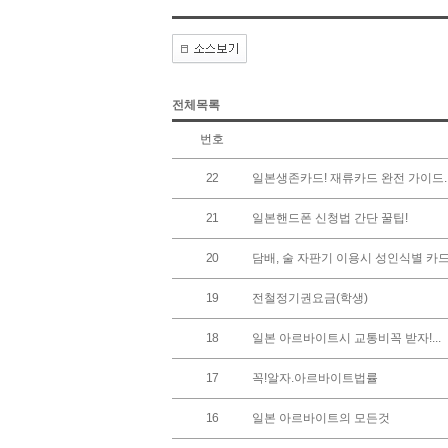
전체목록
번호
22
일본생존카드! 재류카드 완전 가이드..
21
일본핸드폰 신청법 간단 꿀팁!
20
담배, 술 자판기 이용시 성인식별 카드를
19
전철정기권요금(학생)
18
일본 아르바이트시 교통비꼭 받자!...
17
꼭!알자.아르바이트법률
16
일본 아르바이트의 모든것