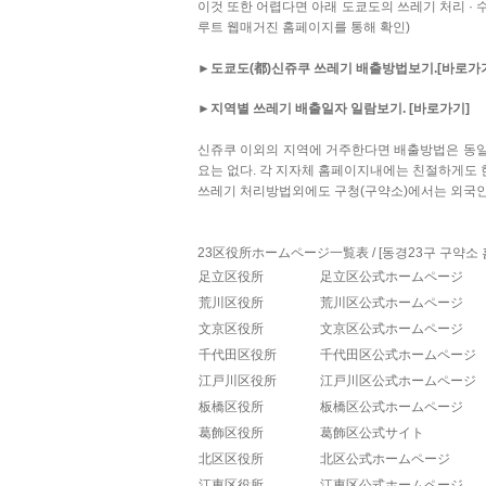
이것 또한 어렵다면 아래 도쿄도의 쓰레기 처리 · 수
루트 웹매거진 홈페이지를 통해 확인)
►도쿄도(都)신쥬쿠 쓰레기 배출방법보기.[바로가
►지역별 쓰레기 배출일자 일람보기. [바로가기]
신쥬쿠 이외의 지역에 거주한다면 배출방법은 동일
요는 없다. 각 지자체 홈페이지내에는 친절하게도 
쓰레기 처리방법외에도 구청(구약소)에서는 외국인
23区役所ホームページ一覧表 / [동경23구 구약소 
足立区役所
足立区公式ホームページ
荒川区役所
荒川区公式ホームページ
文京区役所
文京区公式ホームページ
千代田区役所
千代田区公式ホームページ
江戸川区役所
江戸川区公式ホームページ
板橋区役所
板橋区公式ホームページ
葛飾区役所
葛飾区公式サイト
北区区役所
北区公式ホームページ
江東区役所
江東区公式ホームページ