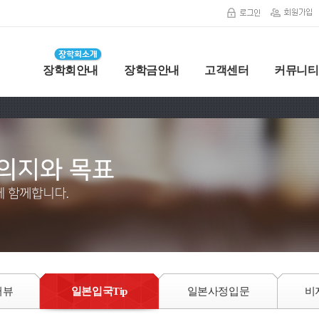
장학회안내
장학금안내
고객센터
커뮤니티
터뷰
일본입국Tip
일본사정입문
비