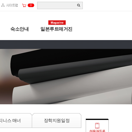
0
숙소안내
일본루트매거진
지니스 매너
장학지원일정