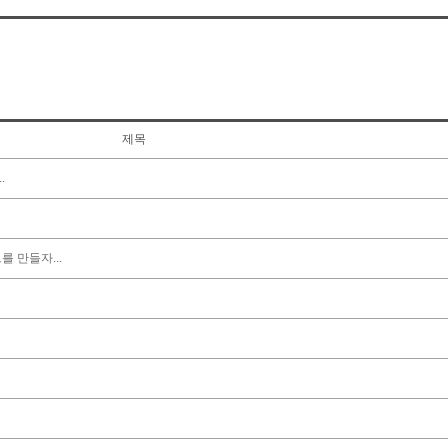
제목
.
 만들자...