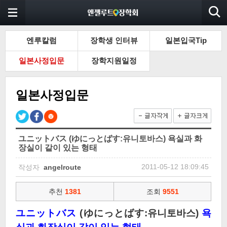
엔루칼럼
장학생 인터뷰
일본입국Tip
일본사정입문
장학지원일정
일본사정입문
ユニットバス (ゆにっとばす:유니토바스) 욕실과 화
장실이 같이 있는 형태
2011-05-12 18:09:45
작성자
angelroute
추천
1381
조회
9551
ユニットバス
(ゆにっとばす:유니토바스)
욕